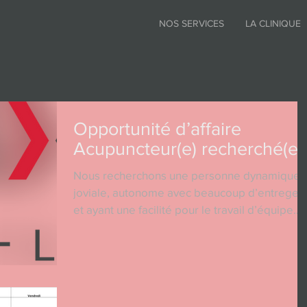
NOS SERVICES
LA CLINIQUE
Opportunité d’affaire
Acupuncteur(e) recherché(e)
Nous recherchons une personne dynamique,
joviale, autonome avec beaucoup d’entregen
et ayant une facilité pour le travail d’équipe
pour...