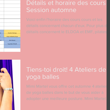
Détails et horaire des cours
Session automne
Voici enfin l'horaire des cours cours et les
détails concernant chacun d'eux. Pour plus de
détails concernent le ELDOA et EMF, pilates
et...
Tiens-toi droit! 4 Ateliers de
yoga balles
Mimi Martel vous offre cet automne 4 ateliers
de yoga balles dans le but de vous aider à
adopter une meilleure posture. Mimi Martel
est...