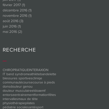
février 2017
(1)
1 post
décembre 2016
(1)
1 post
novembre 2016
(1)
1 post
août 2016
(3)
3 posts
juin 2016
(1)
1 post
mai 2016
(2)
2 posts
RECHERCHE
_
CHIROPRATIQUE
INTERAXION
IT band syndrome
athlète
bandelette
blessures sportives
cliniqe
communauté
course
course à pieds
dons
douleur genou
douleur musculaire
eldoa
emf
entorse
entrainement
formation
fêtes
intervalles
maux de tête
physiothérapie
pilates
pédiatrie sociale
santé
sport