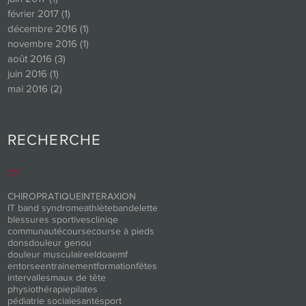
février 2017
(1)
1 post
décembre 2016
(1)
1 post
novembre 2016
(1)
1 post
août 2016
(3)
3 posts
juin 2016
(1)
1 post
mai 2016
(2)
2 posts
RECHERCHE
_
CHIROPRATIQUE
INTERAXION
IT band syndrome
athlète
bandelette
blessures sportives
cliniqe
communauté
course
course à pieds
dons
douleur genou
douleur musculaire
eldoa
emf
entorse
entrainement
formation
fêtes
intervalles
maux de tête
physiothérapie
pilates
pédiatrie sociale
santé
sport