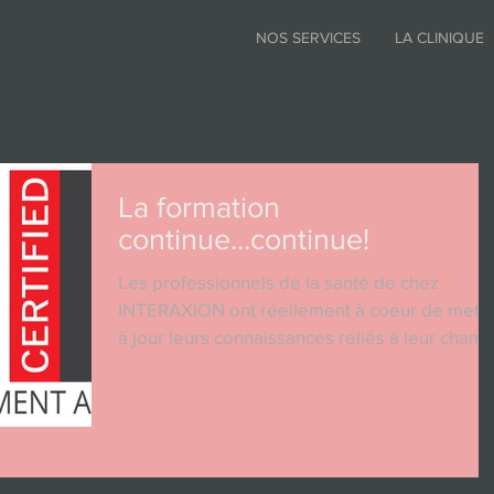
NOS SERVICES
LA CLINIQUE
La formation
continue...continue!
Les professionnels de la santé de chez
INTERAXION ont réellement à coeur de mettr
à jour leurs connaissances reliés à leur cham
de...