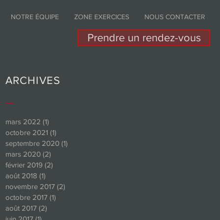
NOTRE ÉQUIPE
ZONE EXERCICES
NOUS CONTACTER
Prendre un rendez-vous
ARCHIVES
_
mars 2022
(1)
1 post
octobre 2021
(1)
1 post
e
septembre 2020
(1)
1 post
ps
mars 2020
(2)
2 posts
février 2019
(2)
2 posts
août 2018
(1)
1 post
novembre 2017
(2)
2 posts
octobre 2017
(1)
1 post
août 2017
(2)
2 posts
juin 2017
(1)
1 post