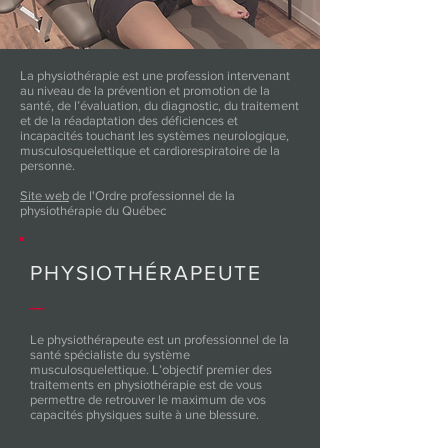
La physiothérapie est une profession intervenant
au niveau de la prévention et promotion de la
santé, de l’évaluation, du diagnostic, du traitement
et de la réadaptation des déficiences et
incapacités touchant les systèmes neurologique,
musculosquelettique et cardiorespiratoire de la
personne.
Site web
de l'Ordre professionnel de la
physiothérapie du Québec
PHYSIOTHÉRAPEUTE
_
Le physiothérapeute est un professionnel de la
santé spécialiste du système
musculosquelettique. L’objectif premier des
traitements en physiothérapie est de vous
permettre de retrouver le maximum de vos
capacités physiques suite à une blessure.