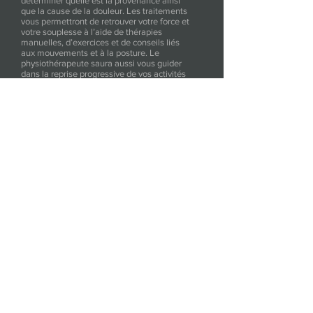
déterminer quelle est la provenance ainsi
que la cause de la douleur. Les traitements
vous permettront de retrouver votre force et
votre souplesse à l’aide de thérapies
manuelles, d’exercices et de conseils liés
aux mouvements et à la posture. Le
physiothérapeute saura aussi vous guider
dans la reprise progressive de vos activités
quotidiennes, de votre travail ou de votre
sport/loisir ainsi que dans l’atteinte de vos
objectifs personnels.
CONDITIONS TRAITÉES
_
Tendinite, bursite, maux de dos, maux de cou,
entorse, séquelles post-fracture, arthrose, arthrite,
hernie discale, sciatalgie, blessure sportive,
problèmes posturaux, maux de tête, capsulite,
post chirurgie orthopédique.