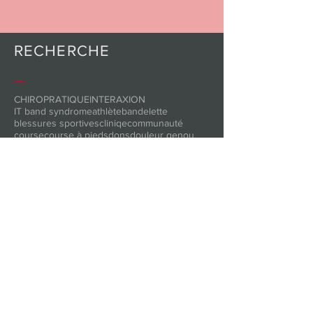
RECHERCHE
_
CHIROPRATIQUE
INTERAXION
IT band syndrome
athlète
bandelette
blessures sportives
cliniqe
communauté
course
course à pieds
dons
douleur genou
douleur musculaire
eldoa
emf
entorse
entrainement
formation
fêtes
intervalles
maux de tête
physiothérapie
pilates
pédiatrie sociale
santé
sport
syndrome essuie-glace
triathlon
ultimate
yoga
BLOGUE
© INTERAXION 2023. Tous droits réservés.
Réalisation : JOMORDESIGN.COM